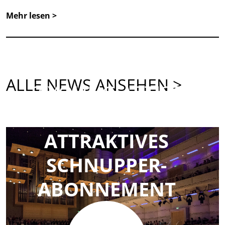
Mehr lesen >
ALLE NEWS ANSEHEN >
3 YOUNG ARTIST
MATINEEN
ATTRAKTIVES
SCHNUPPER-
ABONNEMENT