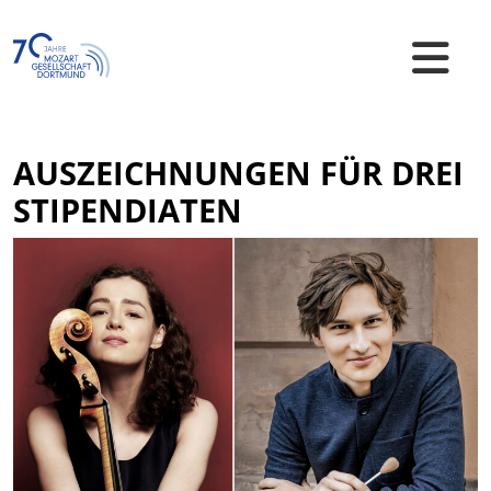
Skip
to
content
Mozart Gesellschaft Dortmund e.V.
AUSZEICHNUNGEN FÜR DREI
STIPENDIATEN