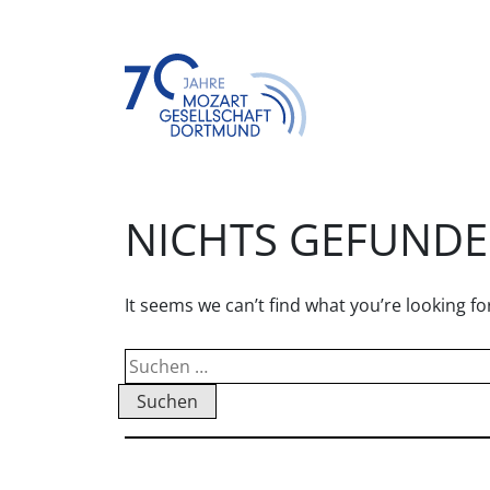
Skip
to
content
Mozart Gesellschaft Dortmund e.V.
NICHTS GEFUND
It seems we can’t find what you’re looking f
Suchen
nach: