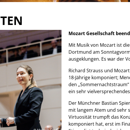
HTEN
Mozart Gesellschaft beend
Mit Musik von Mozart ist die
Dortmund am Sonntagvormi
ausgeklungen. Es war der Vo
Richard Strauss und Mozart
18-Jährige komponiert; Mend
den „Sommernachtstraum“ sch
ein sehr vielversprechendes
Der Münchner Bastian Spier
mit langem Atem und sehr 
Virtuosität trumpft das Konz
komponiert hat, erst im Fina
@ Melanie Graas