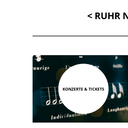
< RUHR 
KONZERTE & TICKETS