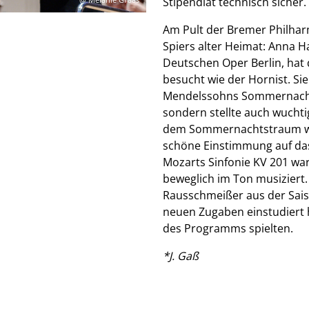
Stipendiat technisch sicher.
Am Pult der Bremer Philhar
Spiers alter Heimat: Anna H
Deutschen Oper Berlin, ha
besucht wie der Hornist. Sie
Mendelssohns Sommernachts
sondern stellte auch wuchti
dem Sommernachtstraum war
schöne Einstimmung auf da
Mozarts Sinfonie KV 201 war
beweglich im Ton musiziert. 
Rausschmeißer aus der Saiso
neuen Zugaben einstudiert
des Programms spielten.
*J. Gaß