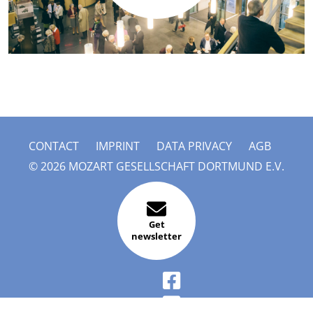
CONTACT
IMPRINT
DATA PRIVACY
AGB
© 2026 MOZART GESELLSCHAFT DORTMUND E.V.
Get
newsletter
FACEBOOK
INSTAGRAM