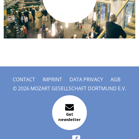
CONTACT
IMPRINT
DATA PRIVACY
AGB
© 2026 MOZART GESELLSCHAFT DORTMUND E.V.
Get
newsletter
FACEBOOK